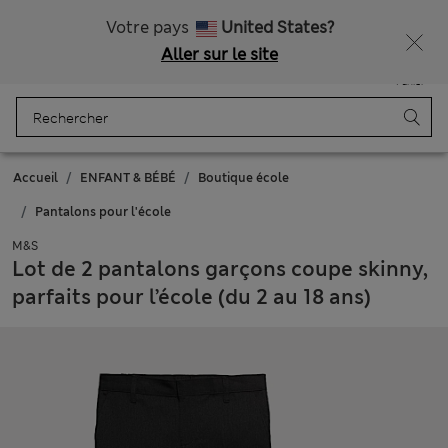
Tous droits payés
Ça vous dirait 15 % de réduction ? Profitez-en, avec davantage de récompenses exclusives en vous inscrivant à Sparks
Votre pays
United States?
Aller sur le site
Menu
Se connecter
Enregistré
Panier
Accueil
ENFANT & BÉBÉ
Boutique école
Pantalons pour l'école
M&S
Lot de 2 pantalons garçons coupe skinny,
parfaits pour l’école (du 2 au 18 ans)