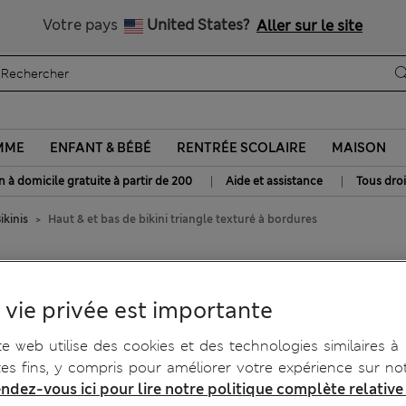
Tous droits payés
Votre pays
United States?
Aller sur le site
MME
ENFANT & BÉBÉ
RENTRÉE SCOLAIRE
MAISON
|
|
n à domicile gratuite à partir de 200
Aide et assistance
Tous droi
ikinis
Haut & et bas de bikini triangle texturé à bordures
angle texturé à bordures
 vie privée est importante
te web utilise des cookies et des technologies similaires à
tes fins, y compris pour améliorer votre expérience sur not
ndez-vous ici pour lire notre politique complète relative