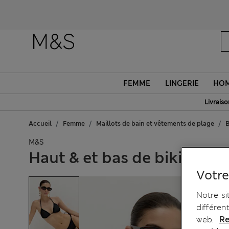
FEMME
LINGERIE
HO
Livraiso
Accueil
Femme
Maillots de bain et vêtements de plage
B
M&S
Haut & et bas de bikini tri
Votre
Notre si
différen
web.
Re