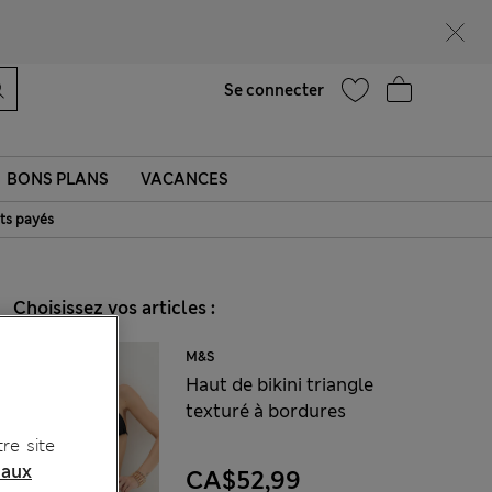
Ça vous dirait 15 % de réduction ? Profitez-en, avec davantage de récompenses exclusives en vous inscrivant à Sparks
Aide
Trouver un magasin
Se connecter
BONS PLANS
VACANCES
ts payés
Choisissez vos articles :
M&S
Haut de bikini triangle
texturé à bordures
re site
 aux
CA$52,99