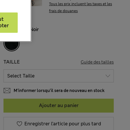
Tous les prix incluent les taxes et les
frais de douanes
ut
pter
COULEUR:
Noir
TAILLE
Guide des tailles
M’informer lorsqu’il sera de nouveau en stock
Ajouter au panier
Enregistrer l’article pour plus tard