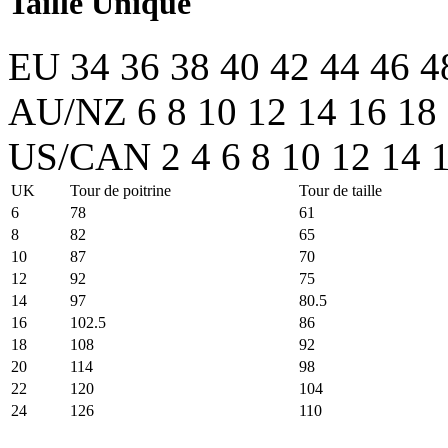
Taille Unique
EU
34
36
38
40
42
44
46
4
AU/NZ
6
8
10
12
14
16
18
US/CAN
2
4
6
8
10
12
14
UK
Tour de poitrine
Tour de taille
6
78
61
8
82
65
10
87
70
12
92
75
14
97
80.5
16
102.5
86
18
108
92
20
114
98
22
120
104
24
126
110