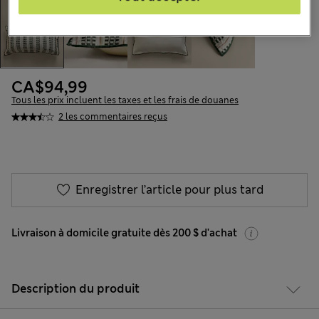
CA$94,99
Tous les prix incluent les taxes et les frais de douanes
2 les commentaires reçus
Enregistrer l’article pour plus tard
Livraison à domicile gratuite dès 200 $ d'achat
Description du produit