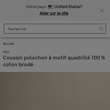
Tous droits payés
Ça vous dirait 15 % de réduction ? Profitez-en, avec davantage de récompenses exclusives en vous inscrivant à Sparks
Votre pays
United States?
Aller sur le site
Menu
Se connecter
Enregistré
Panier
Accueil
M&S
Coussin polochon à motif quadrillé 100 %
coton brodé