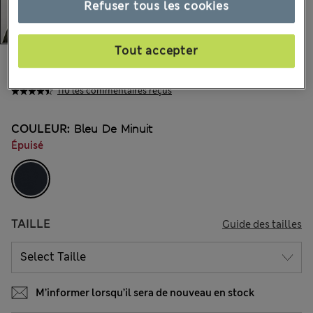
Refuser tous les cookies
Tout accepter
€50,00
Tous les prix incluent les taxes et les frais de douanes
110 les commentaires reçus
COULEUR:
Bleu De Minuit
Épuisé
TAILLE
Guide des tailles
M’informer lorsqu’il sera de nouveau en stock