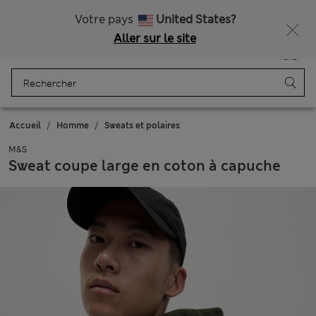
Tous droits payés
Votre pays
United States?
Aller sur le site
Menu
Se connecter
Enregistré
Panier
Accueil
Homme
Sweats et polaires
M&S
Sweat coupe large en coton à capuche