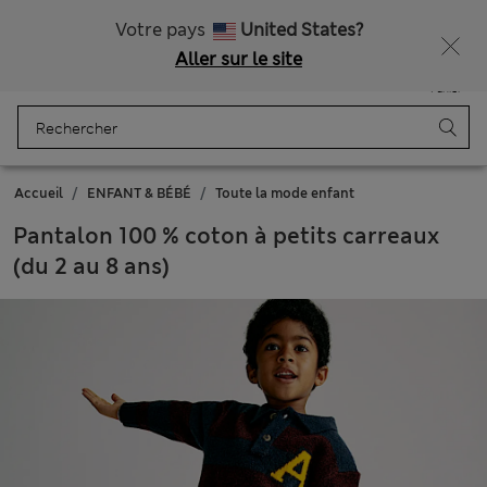
Tous droits payés
Ça vous dirait 15 % de réduction ? Profitez-en, avec davantage de récompenses exclusives en vous inscrivant à Sparks
Votre pays
United States?
Aller sur le site
Menu
Se connecter
Enregistré
Panier
Accueil
ENFANT & BÉBÉ
Toute la mode enfant
Pantalon 100 % coton à petits carreaux
(du 2 au 8 ans)