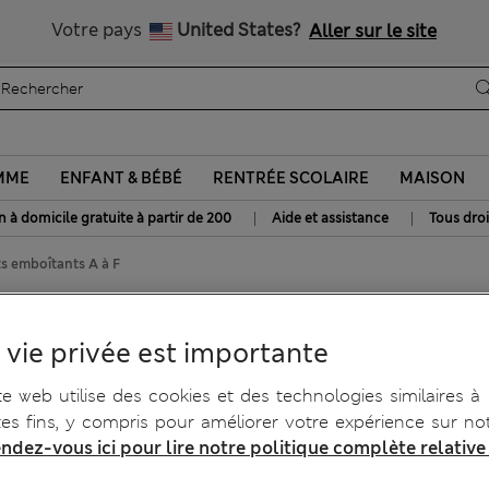
Tous droits payés
Votre pays
United States?
Aller sur le site
MME
ENFANT & BÉBÉ
RENTRÉE SCOLAIRE
MAISON
|
|
n à domicile gratuite à partir de 200
Aide et assistance
Tous droi
ts emboîtants A à F
visibles à armatures,
 vie privée est importante
te web utilise des cookies et des technologies similaires à
tes fins, y compris pour améliorer votre expérience sur not
ndez-vous ici pour lire notre politique complète relative