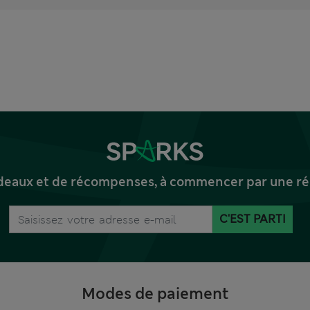
deaux et de récompenses, à commencer par une réd
C'EST PARTI
Modes de paiement