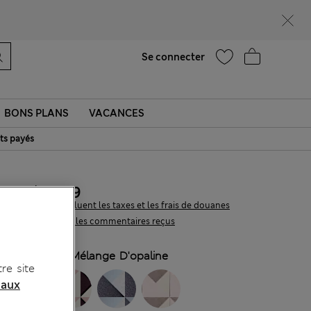
Ça vous dirait 15 % de réduction ? Profitez-en, avec davantage de récompenses exclusives en vous inscrivant à Sparks
Aide
Trouver un magasin
Se connecter
BONS PLANS
VACANCES
ts payés
CA$59,99
Tous les prix incluent les taxes et les frais de douanes
2.156 les commentaires reçus
COULEUR:
Mélange D'opaline
re site
 aux