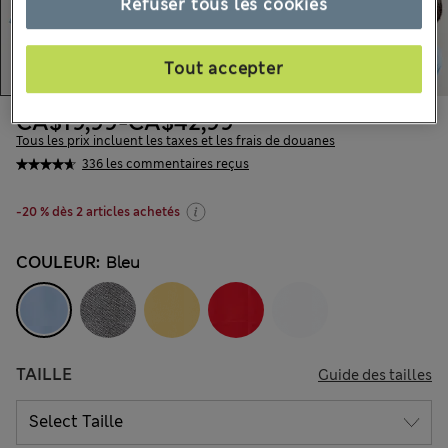
Refuser tous les cookies
Tout accepter
CA$19,99
-
CA$42,99
Tous les prix incluent les taxes et les frais de douanes
336 les commentaires reçus
-20 % dès 2 articles achetés
COULEUR:
Bleu
TAILLE
Guide des tailles