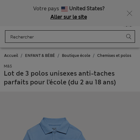
Tous droits payés
Obtenez 15 % de réduction, avec un cadeau en plus - DERNIER JOUR
Votre pays
United States?
Aller sur le site
Menu
Se connecter
Enregistré
Panier
Accueil
ENFANT & BÉBÉ
Boutique école
Chemises et polos
M&S
Lot de 3 polos unisexes anti-taches
parfaits pour l’école (du 2 au 18 ans)