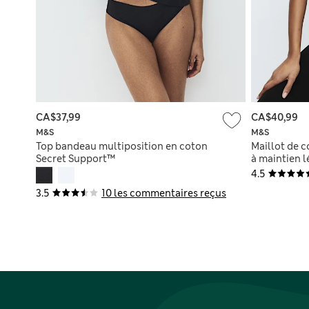
CA$37,99
CA$40,99
M&S
M&S
Top bandeau multiposition en coton
Maillot de 
Secret Support™
à maintien l
4.5
3.5
10 les commentaires reçus