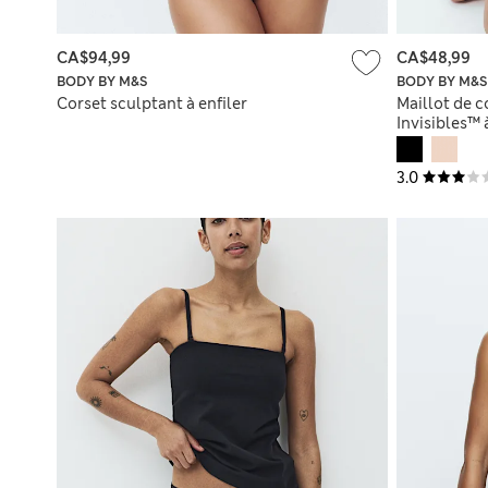
CA$94,99
CA$48,99
BODY BY M&S
BODY BY M&S
Corset sculptant à enfiler
Maillot de 
Invisibles™
3.0