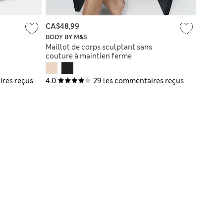
CA$48,99
BODY BY M&S
Maillot de corps sculptant sans
couture à maintien ferme
ires reçus
4.0
29 les commentaires reçus