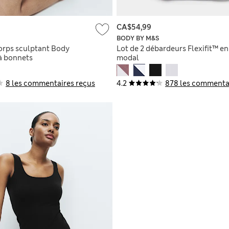
CA$54,99
BODY BY M&S
corps sculptant Body
Lot de 2 débardeurs Flexifit™ en
 à bonnets
modal
8 les commentaires reçus
4.2
878 les commenta