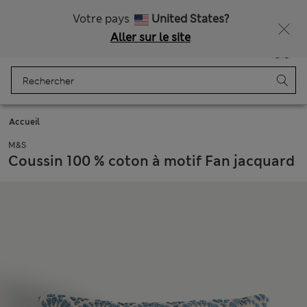
Tous droits payés
Ça vous dirait 15 % de réduction ? Profitez-en, avec davantage de récompenses exclusives en vous inscrivant à Sparks
Votre pays
United States?
Aller sur le site
Menu
Se connecter
Enregistré
Panier
Accueil
M&S
Coussin 100 % coton à motif Fan jacquard