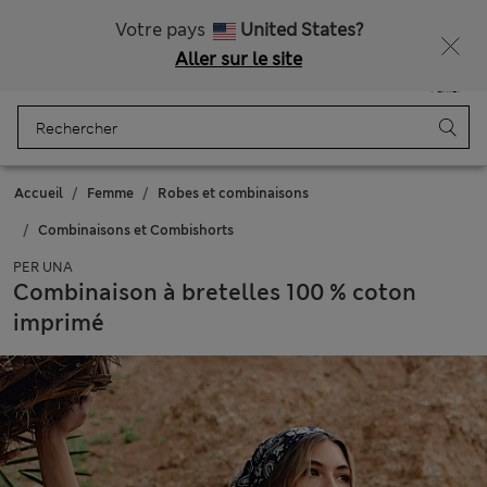
Tous droits payés
Obtenez 15 % de réduction, avec un cadeau en plus - DERNIER JOUR
Votre pays
United States?
Aller sur le site
Menu
Se connecter
Enregistré
Panier
Accueil
Femme
Robes et combinaisons
Combinaisons et Combishorts
PER UNA
Combinaison à bretelles 100 % coton
imprimé