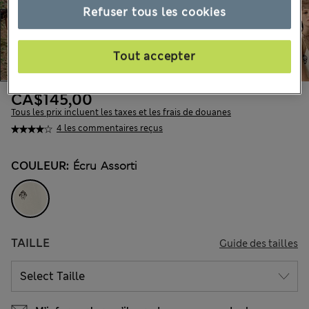
Refuser tous les cookies
Tout accepter
CA$145,00
Tous les prix incluent les taxes et les frais de douanes
4 les commentaires reçus
COULEUR:
Écru Assorti
TAILLE
Guide des tailles