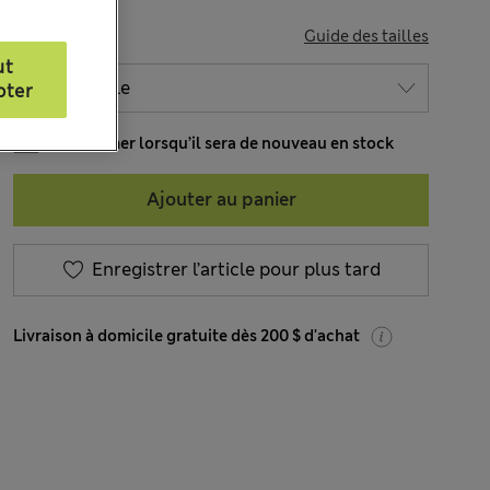
TAILLE
Guide des tailles
ut
pter
M’informer lorsqu’il sera de nouveau en stock
Ajouter au panier
Enregistrer l’article pour plus tard
Livraison à domicile gratuite dès 200 $ d'achat