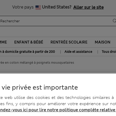
Tous droits payés
Votre pays
United States?
Aller sur le site
MME
ENFANT & BÉBÉ
RENTRÉE SCOLAIRE
MAISON
|
|
n à domicile gratuite à partir de 200
Aide et assistance
Tous droi
rée en coton mélangé à poignets mousquetaires
 coton mélangé à poignets
 vie privée est importante
te web utilise des cookies et des technologies similaires à
tes fins, y compris pour améliorer votre expérience sur not
ndez-vous ici pour lire notre politique complète relative