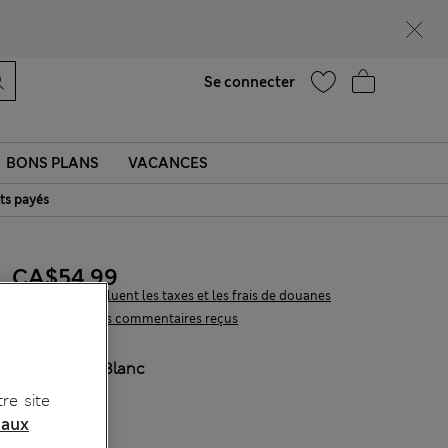
Ça vous dirait 15 % de réduction ? Profitez-en, avec davantage de récompenses exclusives en vous inscrivant à Sparks
Aide
Trouver un magasin
Se connecter
BONS PLANS
VACANCES
ts payés
CA$54,99
Tous les prix incluent les taxes et les frais de douanes
32 les commentaires reçus
COULEUR:
Blanc
re site
 aux