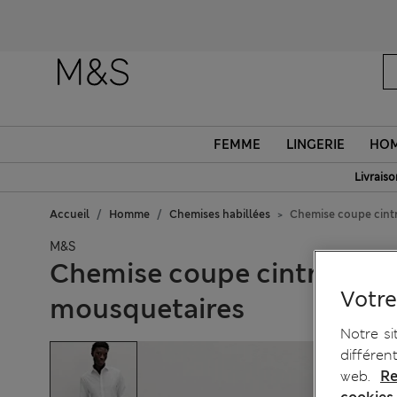
FEMME
LINGERIE
HO
Livraiso
Accueil
Homme
Chemises habillées
Chemise coupe cint
M&S
Chemise coupe cintrée en
Votre
mousquetaires
Notre si
différen
web.
Re