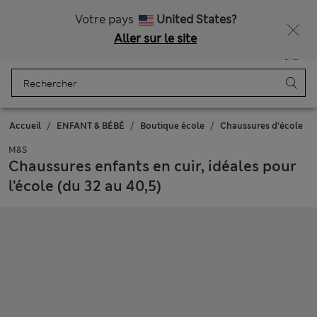
Tous droits payés
Ça vous dirait 15 % de réduction ? Profitez-en, avec davantage de récompenses exclusives en vous inscrivant à Sparks
Votre pays
United States?
Aller sur le site
Menu
Se connecter
Enregistré
Panier
Accueil
ENFANT & BÉBÉ
Boutique école
Chaussures d’école
M&S
Chaussures enfants en cuir, idéales pour
l’école (du 32 au 40,5)