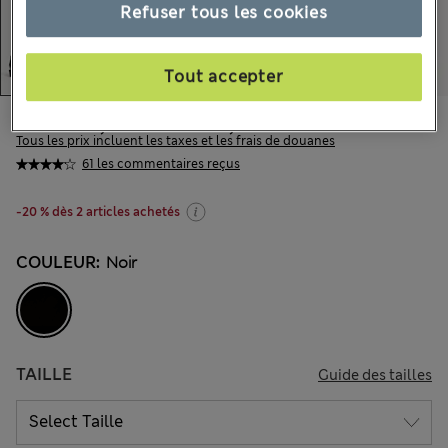
Refuser tous les cookies
Tout accepter
CA$105,00
-
CA$109,00
Tous les prix incluent les taxes et les frais de douanes
61 les commentaires reçus
-20 % dès 2 articles achetés
COULEUR:
Noir
TAILLE
Guide des tailles