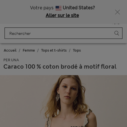
Tous droits payés
Ça vous dirait 15 % de réduction ? Profitez-en, avec davantage de récompenses exclusives en vous inscrivant à Sparks
Votre pays
United States?
Aller sur le site
Menu
Se connecter
Enregistré
Panier
Accueil
Femme
Tops et t-shirts
Tops
PER UNA
Caraco 100 % coton brodé à motif floral