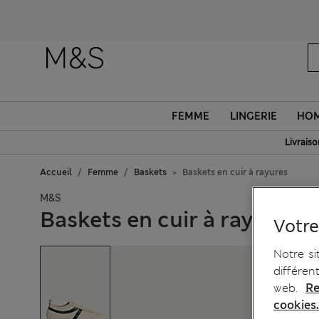
FEMME
LINGERIE
HO
Livraiso
Accueil
Femme
Baskets
Baskets en cuir à rayures
M&S
Baskets en cuir à rayures
Votre
Notre si
différen
web.
Re
cookies.