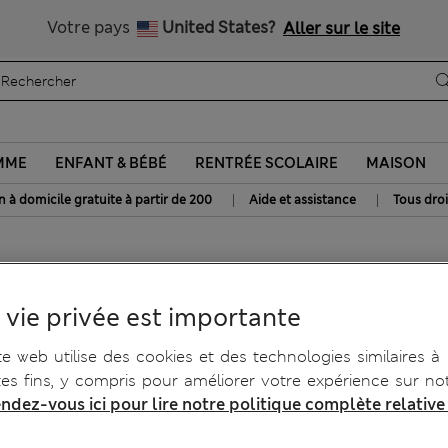
Tous droits payés
Votre pays
United States?
Aller sur le site
MME
ENFANT & BÉBÉ
RENTRÉE SCOLAIRE
MAISON
|
|
n à domicile gratuite à partir de 200
Aide et assistance
Tous droi
 vie privée est importante
te web utilise des cookies et des technologies similaires à
tes fins, y compris pour améliorer votre expérience sur not
ndez-vous ici pour lire notre politique complète relative