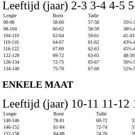
Leeftijd (jaar)
2-3
3-4
4-5
5
Lengte
Borst
Taille
90-98
58-60
57-58
35½-
98-104
60-62
58-59
38½-
104-110
62-64
59-61
41-4
110-116
64-67
61-62
43¼-
116-122
67-69
62-63
45½-
122-128
69-72
63-65
48-5
128-134
72-75
65-67
50½-
134-140
75-78
67-69
52¾-
ENKELE MAAT
Leeftijd (jaar)
10-11
11-12
Lengte
Borst
Taille
140-146
78-81
69-72
5
146-152
81-84
72-74
5
152-158
84-88
74-76
5