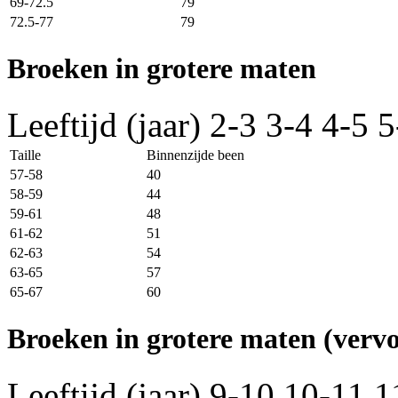
69-72.5
79
72.5-77
79
Broeken in grotere maten
Leeftijd (jaar)
2-3
3-4
4-5
5
Taille
Binnenzijde been
57-58
40
58-59
44
59-61
48
61-62
51
62-63
54
63-65
57
65-67
60
Broeken in grotere maten (vervo
Leeftijd (jaar)
9-10
10-11
1