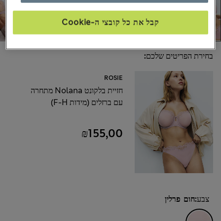
קבל את כל קובצי ה-Cookie
בחירת הפריטים שלכם:
ROSIE
חזיית בלקונט Nolana מתחרה
עם ברזלים (מידות F-H)
₪155,00
צבע:
חום פרלין