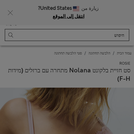
רוצה לקבל 10% הנחה? הצטרפות ל-Sparks מזכה בהנחה זו ובהטבות בלעדיות נוספות
زيارة من
United States?
انتقل إلى الموقع
תַפרִיט
התחבר
נשמר
סל קניות
עמוד הבית
הלבשה תחתונה
סטי הלבשה תחתונה
ROSIE
סט חזיית בלקונט Nolana מתחרה עם ברזלים (מידות
F-H)