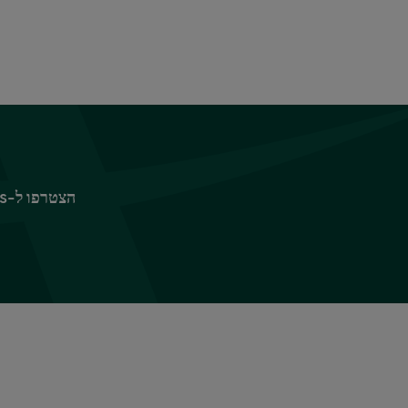
הצטרפו ל-Sparks כדי ליהנות מפינוקים ומהטבות, החל ב-10% הנחה על ביגוד וציוד לבית