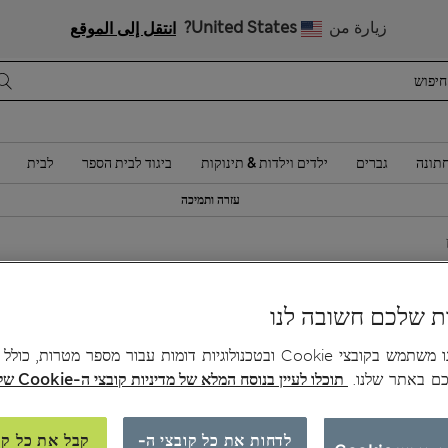
בגדי ילדים ליומיום: 20% הנחה ברכישת 2 פריטים
زيارة من
United States?
انتقل إلى الموقع
תונה
גברים
ילדים וילדות & תינוקות
ביגוד לבית הספר
לבית
עזרה ותמיכה
0
ת שלכם חשובה לנו
צב
האתר שלנו משתמש בקובצי Cookie ובטכנולוגיות דומות עבור מספר מטרות, כו
כם באתר שלנו.
תוכלו לעיין בנוסח המלא של מדיניות קובצי ה-Cookie שלנו כאן.
לדחות את כל קובצי ה-
קבל את כל קו