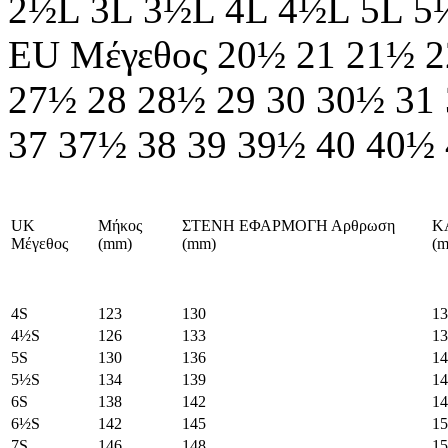
2½L
3L
3½L
4L
4½L
5L
5
EU Μέγεθος
20½
21
21½
2
27½
28
28½
29
30
30½
31
37
37½
38
39
39½
40
40½
UK
Μήκος
ΣΤΕΝΗ ΕΦΑΡΜΟΓΗ Αρθρωση
Κ
Μέγεθος
(mm)
(mm)
(
4S
123
130
13
4½S
126
133
13
5S
130
136
14
5½S
134
139
14
6S
138
142
14
6½S
142
145
15
7S
146
148
15