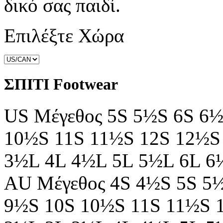
δικό σας παιδί.
Επιλέξτε Χώρα
ΣΠΙΤΙ Footwear
US Μέγεθος
5S
5½S
6S
6½
10½S
11S
11½S
12S
12½S
3½L
4L
4½L
5L
5½L
6L
6
AU Μέγεθος
4S
4½S
5S
5
9½S
10S
10½S
11S
11½S