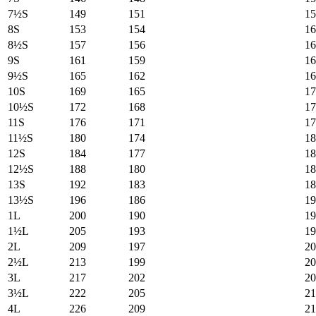
7½S
149
151
15
8S
153
154
16
8½S
157
156
16
9S
161
159
16
9½S
165
162
16
10S
169
165
17
10½S
172
168
17
11S
176
171
17
11½S
180
174
18
12S
184
177
18
12½S
188
180
18
13S
192
183
18
13½S
196
186
19
1L
200
190
19
1½L
205
193
19
2L
209
197
20
2½L
213
199
20
3L
217
202
20
3½L
222
205
21
4L
226
209
21