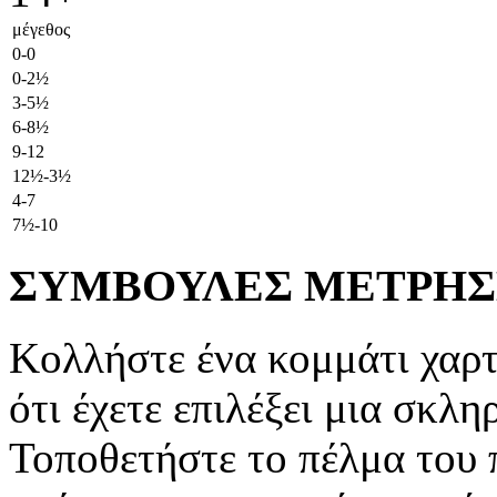
μέγεθος
0-0
0-2½
3-5½
6-8½
9-12
12½-3½
4-7
7½-10
ΣΥΜΒΟΥΛΕΣ ΜΕΤΡΗ
Κολλήστε ένα κομμάτι χαρτ
ότι έχετε επιλέξει μια σκλη
Τοποθετήστε το πέλμα του π