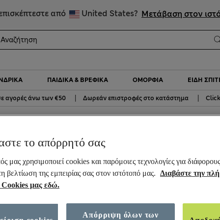
ΕΚΠΤΩΣΕΙΣ έως 60% σε επιλεγμένα είδη
επισκέπτεστε από
United States?
Μετάβαση στον ιστ
ΝΔΡΙΚΆ
ΠΑΙΔΙΚΆ & ΒΡΕΦΙΚΆ
ΟΜΟΡΦΙΆ
ΕΊΔΗ ΣΠΙΤ
|
|
ε αγορές άνω των €50
Δωρεάν επιστροφές στο κατάστημα
Clic
παπούτσια
Φλατ μπαλαρίνες Mary Jane με λουράκι και αγκράφα
αστε το απόρρητό σας
ne με λουράκι και αγκράφα
ός μας χρησιμοποιεί cookies και παρόμοιες τεχνολογίες για διάφορου
τη βελτίωση της εμπειρίας σας στον ιστότοπό μας.
Διαβάστε την πλ
 Cookies μας εδώ.
Απόρριψη όλων των