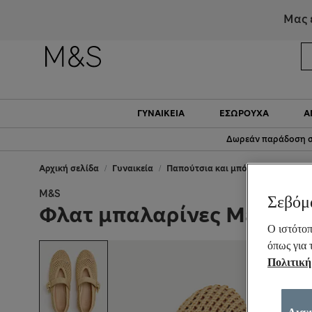
Μας 
ΓΥΝΑΙΚΕΊΑ
ΕΣΏΡΟΥΧΑ
Α
Δωρεάν παράδοση σ
Αρχική σελίδα
Γυναικεία
Παπούτσια και μπότες
Όλα τα 
M&S
Σεβόμ
Φλατ μπαλαρίνες Mary Ja
Ο ιστότοπ
όπως για 
Πολιτική