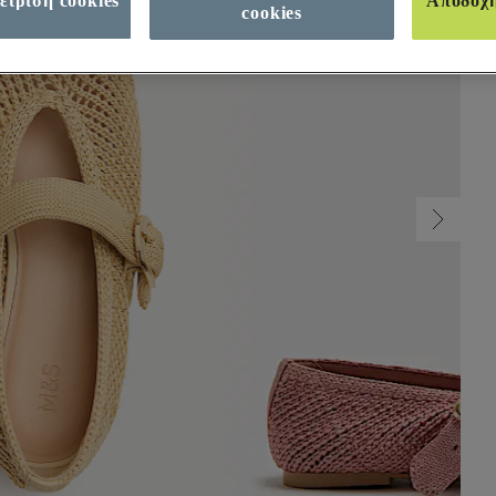
είριση cookies
Αποδοχ
cookies