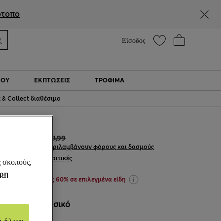
Βοήθεια
Βρείτε ένα κατάστημα
ότοπο
Είσοδος
ΙΟΎ
ΕΚΠΤΩΣΕΙΣ
ΤΡΌΦΙΜΑ
k & Collect διαθέσιμο
€19,00
€49,99
Όλες οι τιμές περιλαμβάνουν φόρους και δασμούς
113 κριτικές
ς σκοπούς,
ήρη
ΕΚΠΤΩΣΕΙΣ έως 60% σε επιλεγμένα είδη
ΧΡΏΜΑ:
Φυσικό
Εξαντλήθηκε